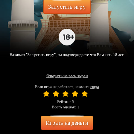
Запустить игру
Нажимая "Запустить игру", вы подтверждаете что Вам есть 18 лет.
Открыть на весь экран
Если игра не работает, нажмите
сюда
Рейтинг
5
Всего оценок:
1
Играть на деньги