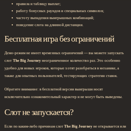
правила и таблицу выплат;
работу бонусных раундов и специальных символов;
частоту выпадения выигрышных комбинаций;
поведение слота на длинной дистанции.
Бесплатная игра без ограничений
Демо-режим не имеет временных ограничений — вы можете запускать
слот
The Big Journey
неограниченное количество раз. Это особенно
удобно для новых игроков, которые хотят разобраться в механике, а
также для опытных пользователей, тестирующих стратегии ставок.
Обратите внимание: в бесплатной версии выигрыши носят
исключительно ознакомительный характер и не могут быть выведены.
Слот не запускается?
Если по каким-либо причинам слот
The Big Journey
не открывается или