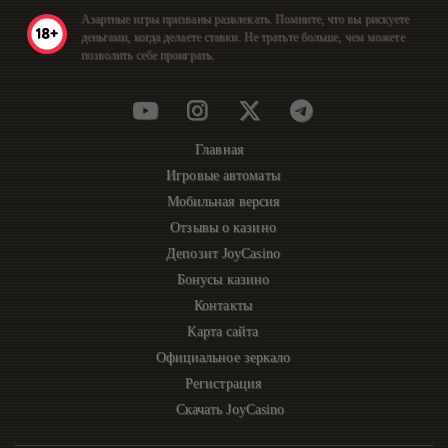
Азартные игры призваны развлекать. Помните, что вы рискуете
деньгами, когда делаете ставки. Не тратьте больше, чем можете
позволить себе проиграть.
Главная
Игровые автоматы
Мобильная версия
Отзывы о казино
Депозит JoyCasino
Бонусы казино
Контакты
Карта сайта
Официальное зеркало
Регистрация
Скачать JoyCasino