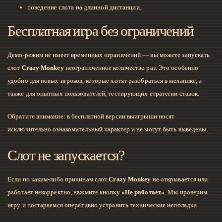
поведение слота на длинной дистанции.
Бесплатная игра без ограничений
Демо-режим не имеет временных ограничений — вы можете запускать
слот
Crazy Monkey
неограниченное количество раз. Это особенно
удобно для новых игроков, которые хотят разобраться в механике, а
также для опытных пользователей, тестирующих стратегии ставок.
Обратите внимание: в бесплатной версии выигрыши носят
исключительно ознакомительный характер и не могут быть выведены.
Слот не запускается?
Если по каким-либо причинам слот
Crazy Monkey
не открывается или
работает некорректно, нажмите кнопку
«Не работает»
. Мы проверим
игру и постараемся оперативно устранить технические неполадки.