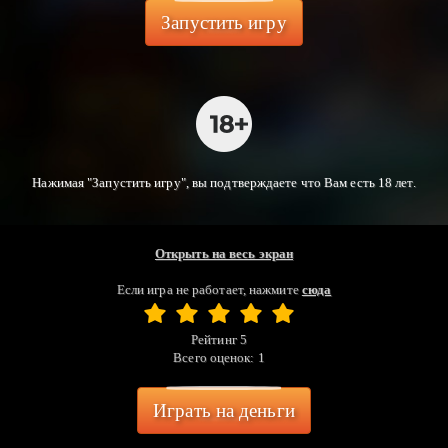
Запустить игру
Нажимая "Запустить игру", вы подтверждаете что Вам есть 18 лет.
Открыть на весь экран
Если игра не работает, нажмите
сюда
Рейтинг
5
Всего оценок:
1
Играть на деньги