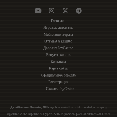
Главная
Игровые автоматы
Мобильная версия
Отзывы о казино
Депозит JoyCasino
Бонусы казино
Контакты
Карта сайта
Официальное зеркало
Регистрация
Скачать JoyCasino
ДжойКазино Онлайн, 2026 год
is operated by Brivio Limited, a company
registered in the Republic of Cyprus, with its principal place of business at: Office