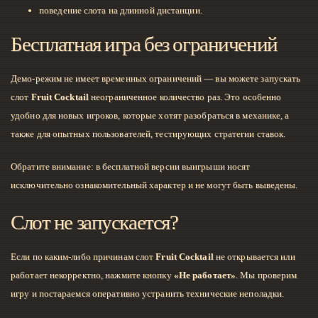
поведение слота на длинной дистанции.
Бесплатная игра без ограничений
Демо-режим не имеет временных ограничений — вы можете запускать
слот
Fruit Cocktail
неограниченное количество раз. Это особенно
удобно для новых игроков, которые хотят разобраться в механике, а
также для опытных пользователей, тестирующих стратегии ставок.
Обратите внимание: в бесплатной версии выигрыши носят
исключительно ознакомительный характер и не могут быть выведены.
Слот не запускается?
Если по каким-либо причинам слот
Fruit Cocktail
не открывается или
работает некорректно, нажмите кнопку
«Не работает»
. Мы проверим
игру и постараемся оперативно устранить технические неполадки.