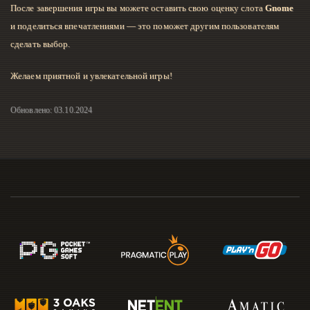
После завершения игры вы можете оставить свою оценку слота
Gnome
и поделиться впечатлениями — это поможет другим пользователям
сделать выбор.
Желаем приятной и увлекательной игры!
Обновлено:
03.10.2024