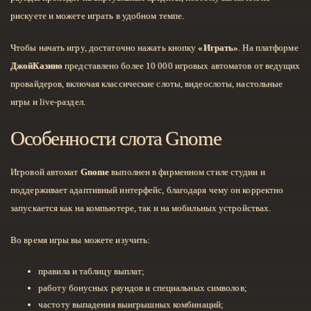
рискуете и можете играть в удобном темпе.
Чтобы начать игру, достаточно нажать кнопку
«Играть»
. На платформе
ДжойКазино
представлено более 10 000 игровых автоматов от ведущих
провайдеров, включая классические слоты, видеослоты, настольные
игры и live-раздел.
Особенности слота Gnome
Игровой автомат
Gnome
выполнен в фирменном стиле студии
и
поддерживает адаптивный интерфейс, благодаря чему он корректно
запускается как на компьютере, так и на мобильных устройствах.
Во время игры вы можете изучить:
правила и таблицу выплат;
работу бонусных раундов и специальных символов;
частоту выпадения выигрышных комбинаций;