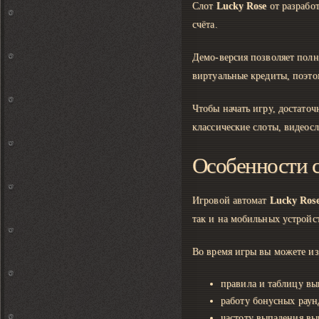
Слот
Lucky Rose
от разрабо
счёта.
Демо-версия позволяет полн
виртуальные кредиты, поэто
Чтобы начать игру, достато
классические слоты, видеосл
Особенности с
Игровой автомат
Lucky Ros
так и на мобильных устройс
Во время игры вы можете из
правила и таблицу вы
работу бонусных раун
частоту выпадения в