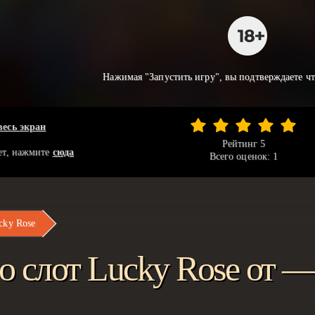
Нажимая "Запустить игру", вы подтверждаете что
весь экран
Рейтинг
5
ает, нажмите
сюда
Всего оценок:
1
cky Rose
 слот Lucky Rose от —