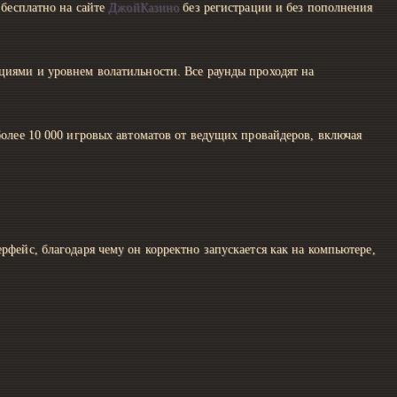
бесплатно на сайте
ДжойКазино
без регистрации и без пополнения
циями и уровнем волатильности. Все раунды проходят на
олее 10 000 игровых автоматов от ведущих провайдеров, включая
фейс, благодаря чему он корректно запускается как на компьютере,