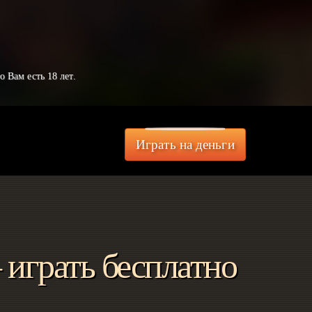
 Вам есть 18 лет.
Играть на деньги
 играть бесплатно