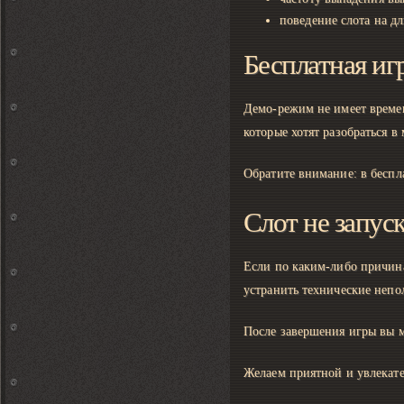
поведение слота на д
Бесплатная иг
Демо-режим не имеет време
которые хотят разобраться в
Обратите внимание: в беспл
Слот не запуск
Если по каким-либо причин
устранить технические непо
После завершения игры вы м
Желаем приятной и увлекат