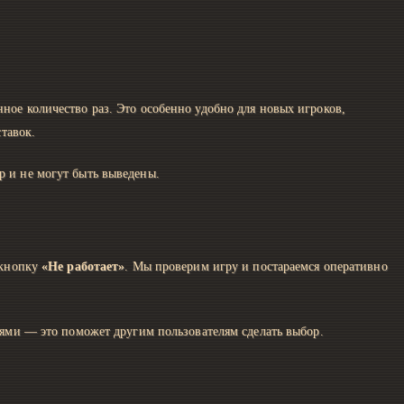
ное количество раз. Это особенно удобно для новых игроков,
ставок.
 и не могут быть выведены.
 кнопку
«Не работает»
. Мы проверим игру и постараемся оперативно
ями — это поможет другим пользователям сделать выбор.