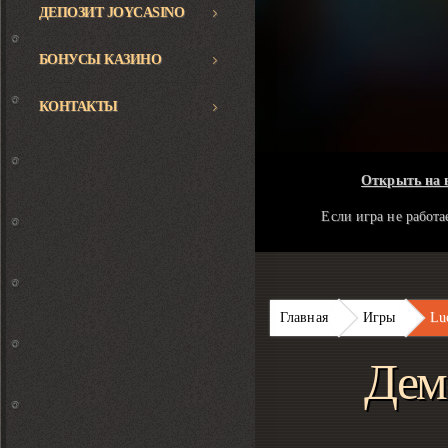
ДЕПОЗИТ JOYCASINO
БОНУСЫ КАЗИНО
КОНТАКТЫ
Открыть на 
Если игра не работ
Главная
Игры
Lu
Демо