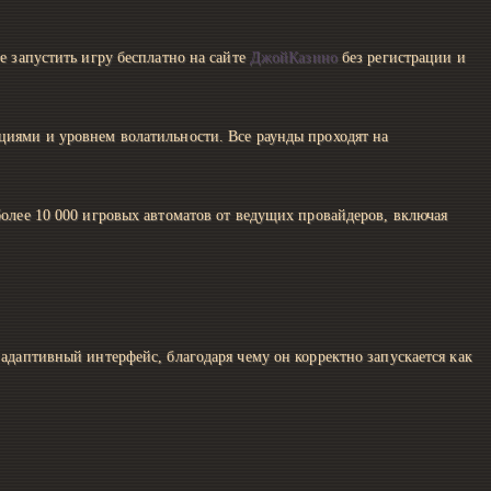
 запустить игру бесплатно на сайте
ДжойКазино
без регистрации и
циями и уровнем волатильности. Все раунды проходят на
олее 10 000 игровых автоматов от ведущих провайдеров, включая
адаптивный интерфейс, благодаря чему он корректно запускается как