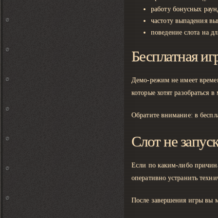
работу бонусных раун
частоту выпадения в
поведение слота на д
Бесплатная иг
Демо-режим не имеет време
которые хотят разобраться в
Обратите внимание: в беспл
Слот не запуск
Если по каким-либо причин
оперативно устранить техни
После завершения игры вы м