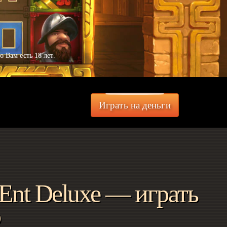
 Вам есть 18 лет.
Играть на деньги
tEnt Deluxe — играть
о