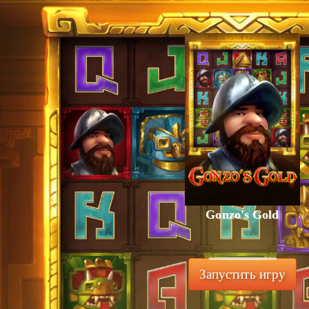
Gonzo's Gold
Запустить игру