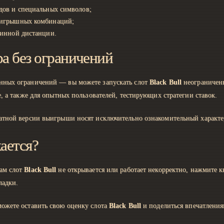
дов и специальных символов;
ыигрышных комбинаций;
линной дистанции.
ра без ограничений
нных ограничений — вы можете запускать слот
Black Bull
неограниченн
е, а также для опытных пользователей, тестирующих стратегии ставок.
атной версии выигрыши носят исключительно ознакомительный характер
ается?
ам слот
Black Bull
не открывается или работает некорректно, нажмите 
ладки.
ожете оставить свою оценку слота
Black Bull
и поделиться впечатления