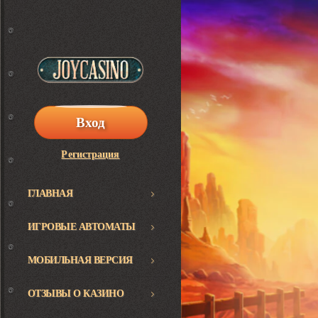
Вход
Регистрация
ГЛАВНАЯ
ИГРОВЫЕ АВТОМАТЫ
МОБИЛЬНАЯ ВЕРСИЯ
ОТЗЫВЫ О КАЗИНО