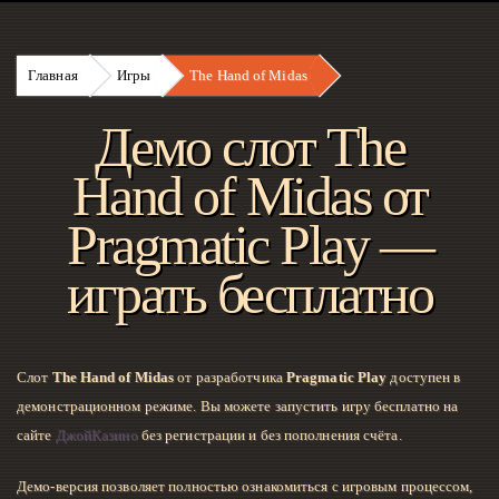
Главная
Игры
The Hand of Midas
Демо слот The
Hand of Midas от
Pragmatic Play —
играть бесплатно
Слот
The Hand of Midas
от разработчика
Pragmatic Play
доступен в
демонстрационном режиме. Вы можете запустить игру бесплатно на
сайте
ДжойКазино
без регистрации и без пополнения счёта.
Демо-версия позволяет полностью ознакомиться с игровым процессом,