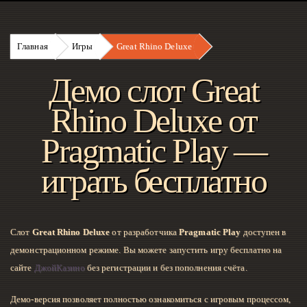
Главная
Игры
Great Rhino Deluxe
Демо слот Great
Rhino Deluxe от
Pragmatic Play —
играть бесплатно
Слот
Great Rhino Deluxe
от разработчика
Pragmatic Play
доступен в
демонстрационном режиме. Вы можете запустить игру бесплатно на
сайте
ДжойКазино
без регистрации и без пополнения счёта.
Демо-версия позволяет полностью ознакомиться с игровым процессом,