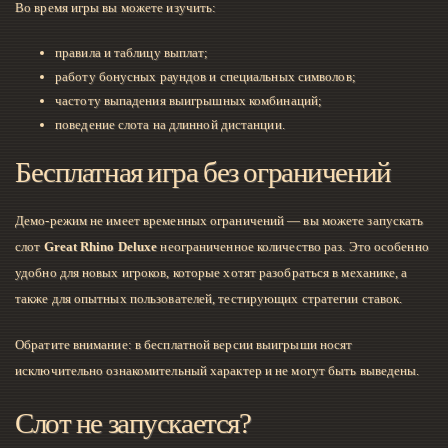
Во время игры вы можете изучить:
правила и таблицу выплат;
работу бонусных раундов и специальных символов;
частоту выпадения выигрышных комбинаций;
поведение слота на длинной дистанции.
Бесплатная игра без ограничений
Демо-режим не имеет временных ограничений — вы можете запускать
слот
Great Rhino Deluxe
неограниченное количество раз. Это особенно
удобно для новых игроков, которые хотят разобраться в механике, а
также для опытных пользователей, тестирующих стратегии ставок.
Обратите внимание: в бесплатной версии выигрыши носят
исключительно ознакомительный характер и не могут быть выведены.
Слот не запускается?