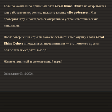
Если по каким-либо причинам слот
Great Rhino Deluxe
не открывается
или работает некорректно, нажмите кнопку
«Не работает»
. Мы
проверим игру и постараемся оперативно устранить технические
неполадки.
После завершения игры вы можете оставить свою оценку слота
Great
Rhino Deluxe
и поделиться впечатлениями — это поможет другим
пользователям сделать выбор.
Желаем приятной и увлекательной игры!
Обновлено:
03.10.2024