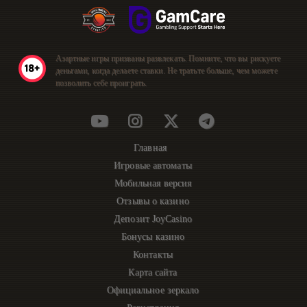
Азартные игры призваны развлекать. Помните, что вы рискуете
деньгами, когда делаете ставки. Не тратьте больше, чем можете
позволить себе проиграть.
Главная
Игровые автоматы
Мобильная версия
Отзывы о казино
Депозит JoyCasino
Бонусы казино
Контакты
Карта сайта
Официальное зеркало