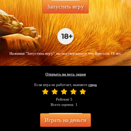
Запустить игру
Нажимая "Запустить игру", вы подтверждаете что Вам есть 18 лет.
Открыть на весь экран
Если игра не работает, нажмите
сюда
Рейтинг
5
Всего оценок:
1
Играть на деньги