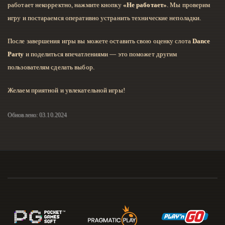
работает некорректно, нажмите кнопку
«Не работает»
. Мы проверим
игру и постараемся оперативно устранить технические неполадки.
После завершения игры вы можете оставить свою оценку слота
Dance
Party
и поделиться впечатлениями — это поможет другим
пользователям сделать выбор.
Желаем приятной и увлекательной игры!
Обновлено:
03.10.2024