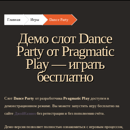
Главная
Игры
Dance Party
Демо слот Dance
Party от Pragmatic
Play — играть
бесплатно
Слот
Dance Party
от разработчика
Pragmatic Play
доступен в
демонстрационном режиме. Вы можете запустить игру бесплатно на
сайте
ДжойКазино
без регистрации и без пополнения счёта.
Демо-версия позволяет полностью ознакомиться с игровым процессом,