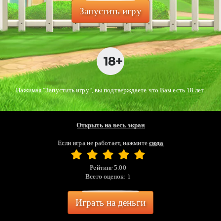
Запустить игру
Нажимая "Запустить игру", вы подтверждаете что Вам есть 18 лет.
Открыть на весь экран
Если игра не работает, нажмите
сюда
Рейтинг
5.00
Всего оценок:
1
Играть на деньги