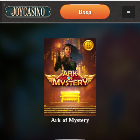
Вход
Ark of Mystery