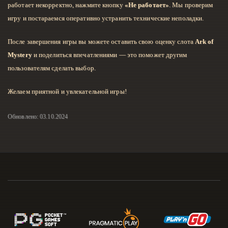
работает некорректно, нажмите кнопку
«Не работает»
. Мы проверим
игру и постараемся оперативно устранить технические неполадки.
После завершения игры вы можете оставить свою оценку слота
Ark of
Mystery
и поделиться впечатлениями — это поможет другим
пользователям сделать выбор.
Желаем приятной и увлекательной игры!
Обновлено:
03.10.2024