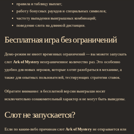
правила и таблицу выплат;
работу бонусных раундов и специальных символов;
частоту выпадения выигрышных комбинаций;
поведение слота на длинной дистанции.
Бесплатная игра без ограничений
Демо-режим не имеет временных ограничений — вы можете запускать
слот
Ark of Mystery
неограниченное количество раз. Это особенно
удобно для новых игроков, которые хотят разобраться в механике, а
также для опытных пользователей, тестирующих стратегии ставок.
Обратите внимание: в бесплатной версии выигрыши носят
исключительно ознакомительный характер и не могут быть выведены.
Слот не запускается?
Если по каким-либо причинам слот
Ark of Mystery
не открывается или