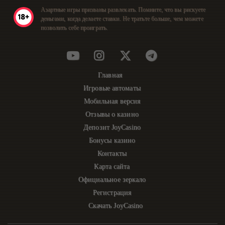
Азартные игры призваны развлекать. Помните, что вы рискуете
деньгами, когда делаете ставки. Не тратьте больше, чем можете
позволить себе проиграть.
Главная
Игровые автоматы
Мобильная версия
Отзывы о казино
Депозит JoyCasino
Бонусы казино
Контакты
Карта сайта
Официальное зеркало
Регистрация
Скачать JoyCasino