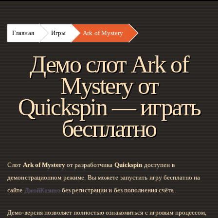
Главная
Игры
Ark of Mystery
Демо слот Ark of
Mystery от
Quickspin — играть
бесплатно
Слот
Ark of Mystery
от разработчика
Quickspin
доступен в
демонстрационном режиме. Вы можете запустить игру бесплатно на
сайте
ДжойКазино
без регистрации и без пополнения счёта.
Демо-версия позволяет полностью ознакомиться с игровым процессом,