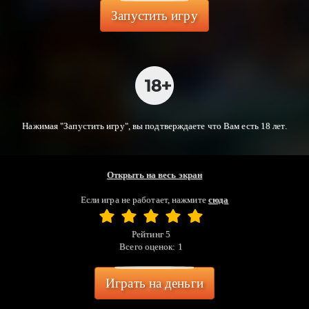
Запустить игру
Нажимая "Запустить игру", вы подтверждаете что Вам есть 18 лет.
Открыть на весь экран
Если игра не работает, нажмите
сюда
Рейтинг
5
Всего оценок:
1
Играть на деньги