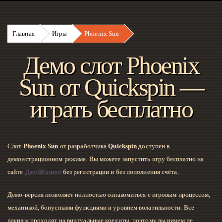
Главная
Игры
Phoenix Sun
Демо слот Phoenix
Sun от Quickspin —
играть бесплатно
Слот
Phoenix Sun
от разработчика
Quickspin
доступен в
демонстрационном режиме. Вы можете запустить игру бесплатно на
сайте
ДжойКазино
без регистрации и без пополнения счёта.
Демо-версия позволяет полностью ознакомиться с игровым процессом,
механикой, бонусными функциями и уровнем волатильности. Все
раунды проходят на виртуальные кредиты, поэтому вы ничем не