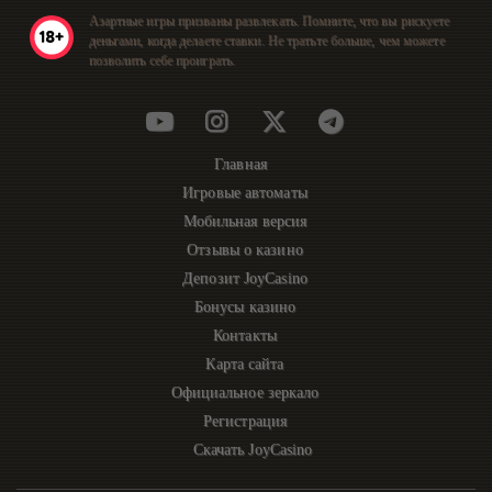
Азартные игры призваны развлекать. Помните, что вы рискуете
деньгами, когда делаете ставки. Не тратьте больше, чем можете
позволить себе проиграть.
Главная
Игровые автоматы
Мобильная версия
Отзывы о казино
Депозит JoyCasino
Бонусы казино
Контакты
Карта сайта
Официальное зеркало
Регистрация
Скачать JoyCasino