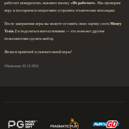
работает некорректно, нажмите кнопку
«Не работает»
. Мы проверим
игру и постараемся оперативно устранить технические неполадки.
После завершения игры вы можете оставить свою оценку слота
Money
Train 2
и поделиться впечатлениями — это поможет другим
пользователям сделать выбор.
Желаем приятной и увлекательной игры!
Обновлено:
03.10.2024