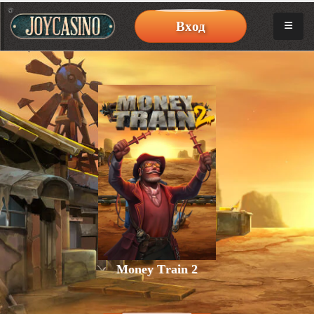
Вход
Money Train 2