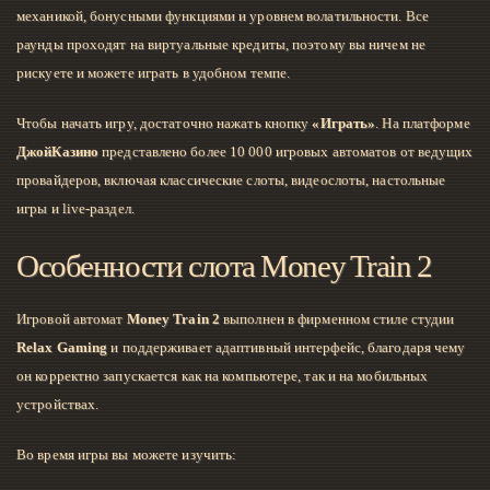
механикой, бонусными функциями и уровнем волатильности. Все
раунды проходят на виртуальные кредиты, поэтому вы ничем не
рискуете и можете играть в удобном темпе.
Чтобы начать игру, достаточно нажать кнопку
«Играть»
. На платформе
ДжойКазино
представлено более 10 000 игровых автоматов от ведущих
провайдеров, включая классические слоты, видеослоты, настольные
игры и live-раздел.
Особенности слота Money Train 2
Игровой автомат
Money Train 2
выполнен в фирменном стиле студии
Relax Gaming
и поддерживает адаптивный интерфейс, благодаря чему
он корректно запускается как на компьютере, так и на мобильных
устройствах.
Во время игры вы можете изучить: